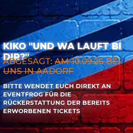
KIKO "UND WA LAUFT BI
DIR?"
ABGESAGT:
AM 10.09.26 BEI
UNS IN AADORF
BITTE WENDET EUCH DIREKT AN
EVENTFROG FÜR DIE
RÜCKERSTATTUNG DER BEREITS
ERWORBENEN TICKETS