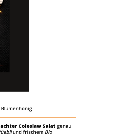
nd Blumenhonig
chter Coleslaw Salat
genau
üebli
und frischem
Bio