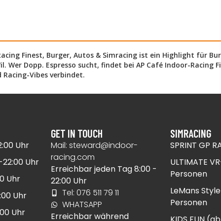
cing Finest, Burger, Autos & Simracing ist ein Highlight für Bur
il. Wer Dopp. Espresso sucht, findet bei AP Café Indoor-Racing F
 Racing-Vibes verbindet.
GET IN TOUCH
SIMRACING
:00 Uhr​
Mail:
steward@indoor-
SPRINT GP R
racing.com
22:00 Uhr​
ULTIMATE VR
Erreichbar jeden Tag 8:00 -
Personen​
0 Uhr​
22:00 Uhr
LeMans Style
Tel: 076 511 79 11
00 Uhr​
Personen​
WHATSAPP
00 Uhr​
Erreichbar während
KIDS FUN (ab 