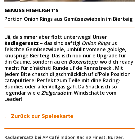
GENUSS HIGHLIGHT'S
Portion Onion Rings aus Gemüsezwiebeln im Bierteig
Uii, da simmer aber flott unterwegs! Unser
Radlagersatz
– das sind saftigi
Onion Rings
us
feischte Gemüsezwibele, umhüllt vomene goldige,
knusprige Bierteig. Das isch nöd nur e Upgrade für
din Gaume, sondern au en
Boxenstopp
, wo dich ready
macht für d'nächsti Runde uf de Rennstrecki. Mit
jedem Bite chasch di gschmäcklich uf d'Pole Position
catapultiere! Perfekt zum Teile mit dine Racing-
Buddies oder allei Vollgas gäh. Dä Snack isch so
legendär wie e
Zielgerade
im Windschatte vom
Leader!
← Zurück zur Speisekarte
Radlagersatz bei AP Café Indoor-Racing Finest, Burger,